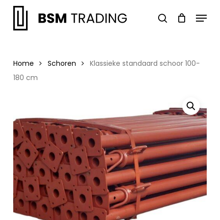
Skip
Menu
to
search
main
Close
content
Menu
Home
Schoren
Klassieke standaard schoor 100-
180 cm