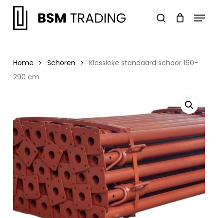
Skip
Menu
to
search
main
Close
content
Menu
Home
Schoren
Klassieke standaard schoor 160-
290 cm