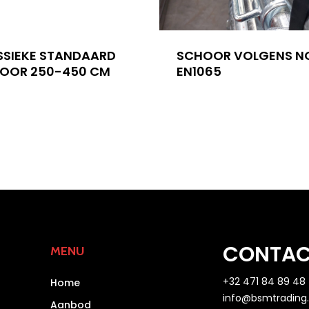
SSIEKE STANDAARD
SCHOOR VOLGENS N
OOR 250-450 CM
EN1065
CONTA
MENU
+32 471 84 89 48
Home
info@bsmtrading
Aanbod