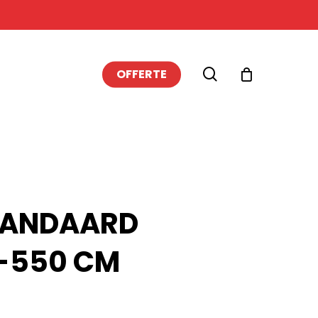
search
OFFERTE
STANDAARD
-550 CM