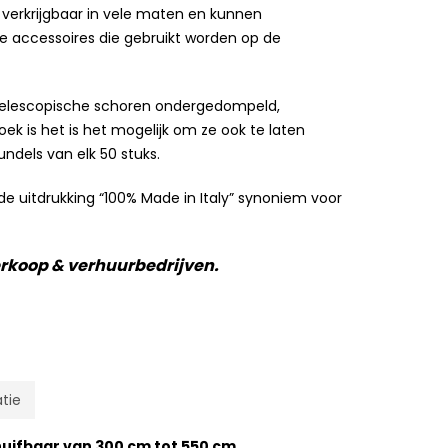
 verkrijgbaar in vele maten en kunnen
accessoires die gebruikt worden op de
ke telescopische schoren ondergedompeld,
ek is het is het mogelijk om ze ook te laten
ndels van elk 50 stuks.
e uitdrukking “100% Made in Italy” synoniem voor
erkoop & verhuurbedrijven.
tie
huifbaar van 300 cm tot 550 cm