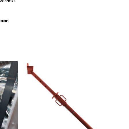
verzinkt
aar.