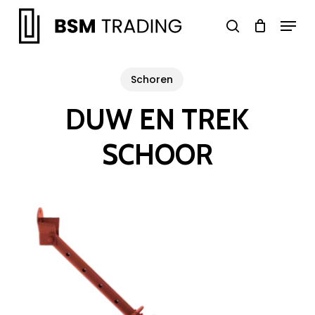
Skip
Menu
to
search
main
Close
content
Menu
Schoren
DUW EN TREK
SCHOOR