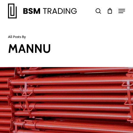
Skip
Menu
to
search
main
Close
content
Menu
All Posts By
MANNU