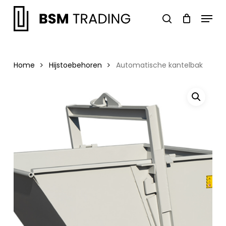
Skip
Menu
to
search
main
Close
content
Menu
Home
Hijstoebehoren
Automatische kantelbak